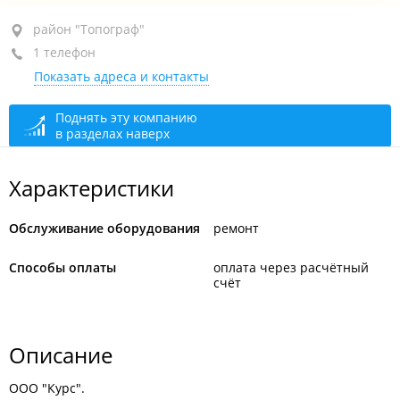
район "Топограф", ул. Шелеста, 116
район "Топограф"
1 телефон
оф. 21
Показать адреса и контакты
+7 924 216-65-33
сегодня закрыто
Поднять эту компанию
в разделах наверх
Характеристики
Обслуживание оборудования
ремонт
Способы оплаты
оплата через расчётный
счёт
Описание
ООО "Курс".