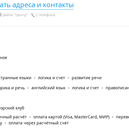
ать адреса и контакты
район "Центр"
2 телефона
тное
странные языки
логика и счет
развитие речи
орика и речь
английский язык
логика и счет
правописа
орский клуб
ичный расчёт
оплата картой (Visa, MasterCard, МИР)
перев
у
оплата через расчётный счёт