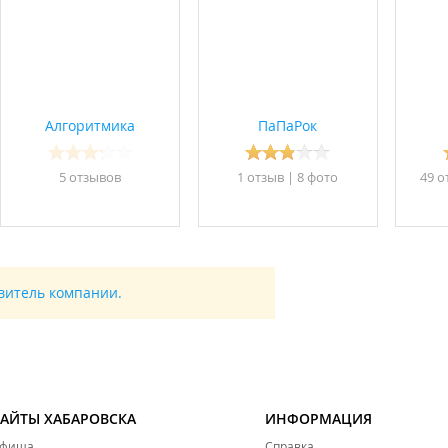
Алгоритмика
ПаПаРок
5 отзывов
1 отзыв
|
8 фото
49 о
авитель компании.
САЙТЫ ХАБАРОВСКА
ИНФОРМАЦИЯ
фиша
Справка