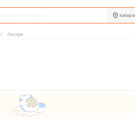
Хабаро
Лисиум