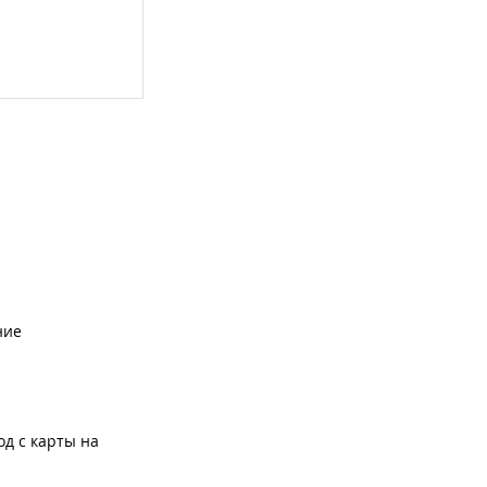
ние
од с карты на