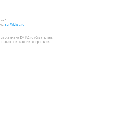
ния?
мо:
spr@dvhab.ru
лов
ссылка на DVHAB.ru
обязательна.
 только при наличии гиперссылки.