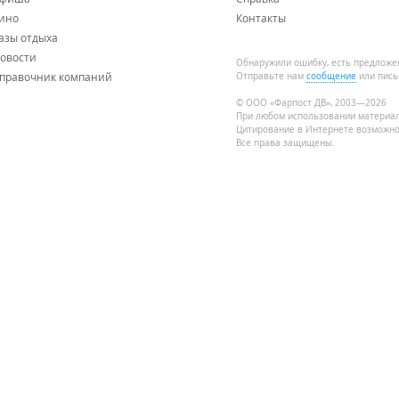
ино
Контакты
азы отдыха
овости
Обнаружили ошибку, есть предложе
правочник компаний
Отправьте нам
сообщение
или пись
© ООО «Фарпост ДВ», 2003—2026
При любом использовании материа
Цитирование в Интернете возможно
Все права защищены.