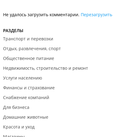
Преимущества работы с компанией:
Работа в рамках договора с гарантией и
Не удалось загрузить комментарии.
Перезагрузить
ответственностью Исполнителя;
Услуги продвижение сайта, реклама в Яндекс и Google;
РАЗДЕЛЫ
Настройка CMS;
Добавление необходимых модулей – виджетов
Транспорт и перевозки
соцсетей, Яндекс.ПДД, Яндекс.Метрики, Google
Отдых, развлечения, спорт
Analytics и т. п.;
Общественное питание
Интеграция личной административной панели;
Хостинг расположением серверов в г. Хабаровске;
Недвижимость, строительство и ремонт
Комплексное тестирование;
Услуги населению
Бесплатный домен в зоне RU. РФ.;
Бесплатная помощь с обучение в панели управления
Финансы и страхование
сайтом.
Снабжение компаний
Награды:
Для бизнеса
Золотой сертифицированный партнер "1С-Битрикс";
Домашние животные
Компетенция партнера "1С-Битрикс" - Хостинг PHP;
Красота и уход
Награда "Лидер продаж 1С-Битрикс в
Дальневосточном федеральном округе";
Магазины