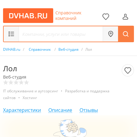
Справочник
компаний
DVHAB.ru
/
Справочник
/
Веб-студия
/
Лол
Лол
Веб-студия
IT обслуживание и аутсорсинг
•
Разработка и поддержка
сайтов
•
Хостинг
Характеристики
Описание
Отзывы