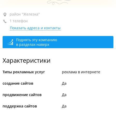
район "Железка", ул. Льва Толстого, 23А
район "Железка"
1 телефон
+7 (4212) 73-88-88
Показать адреса и контакты
открыто: 09:00–18:00
Поднять эту компанию
в разделах наверх
Характеристики
Типы рекламных услуг
реклама в интернете
создание сайтов
Да
продвижение сайтов
Да
поддержка сайтов
Да