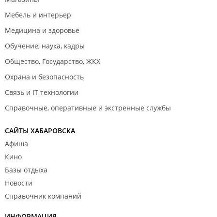
Награда "TOP-10 конкурса Лидер продаж 1С-Битрикс";
Мебель и интерьер
Награда "2 место в конкурсе Лидер продаж решений
для образования";
Медицина и здоровье
Дипломы за маркетинговую активность в
Обучение, наука, кадры
Дальневосточном федеральном округе.
Общество, Государство, ЖКХ
Миссия
– повышение конкурентоспособности бизнеса
клиента. Стратегическая линия – решать все проблемы
Охрана и безопасность
клиента в Интернете качественно. Высокий
Связь и IT технологии
профессионализм сотрудников гарантирует соблюдение
сроков и выполнение взятых на себя обязательств.
Справочные, оперативные и экстренные службы
Специалисты регулярно проходят обучающие курсы и
поднимают уровень своих знаний.
САЙТЫ ХАБАРОВСКА
Афиша
Кино
Базы отдыха
Новости
Справочник компаний
ИНФОРМАЦИЯ