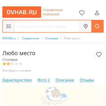
Справочник
компаний
DVHAB.ru
/
Справочник
/
Столовая
/
Любо место
Любо место
Столовая
Фастфуд и столовые
Характеристики
Фото
2
Описание
Отзывы