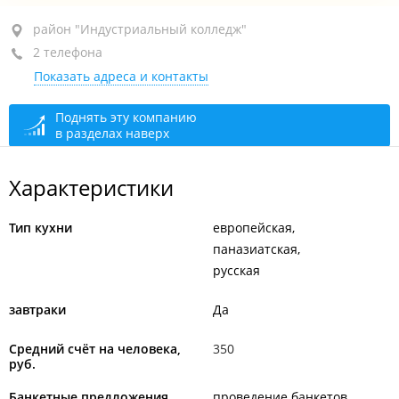
район "Индустриальный колледж", ул.
район "Индустриальный колледж"
Волочаевская, 8Щ
2 телефона
Показать адреса и контакты
+7 924 922-33-44
+7 (4212) 94-33-44
Поднять эту компанию
в разделах наверх
сегодня закрыто
Характеристики
Тип кухни
европейская
паназиатская
русская
завтраки
Да
Средний счёт на человека,
350
руб.
Банкетные предложения
проведение банкетов