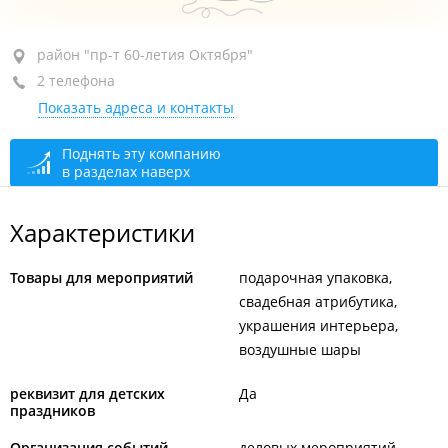
район "пр-т 60-летия Октября", пер. Гаражный, 3
район "пр-т 60-летия Октября"
2 телефона
2-й этаж, оф. 22
Показать адреса и контакты
+7 (4212) 27-13-38
+7 914 193-73-90
Поднять эту компанию
в разделах наверх
закрыто, откроется в 10:00
Характеристики
Товары для мероприятий
подарочная упаковка
свадебная атрибутика
украшения интерьера
воздушные шары
реквизит для детских
Да
праздников
Организация событий
деловых мероприятий