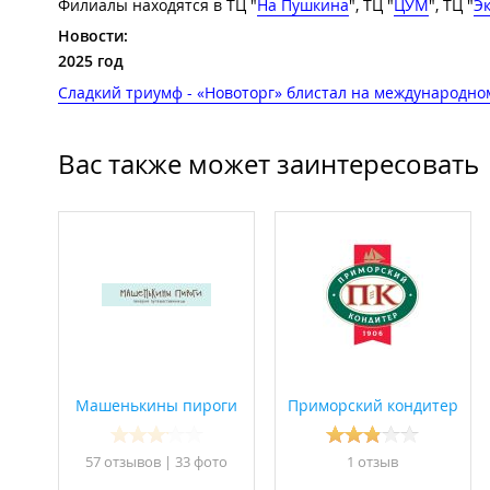
Филиалы находятся в ТЦ "
На Пушкина
", ТЦ "
ЦУМ
", ТЦ "
Э
Новости:
2025 год
Сладкий триумф - «Новоторг» блистал на международно
Вас также может заинтересовать
Машенькины пироги
Приморский кондитер
57 отзывов
|
33 фото
1 отзыв