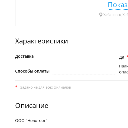
Показ
Хабаровск, Ха
Характеристики
Доставка
Да
нал
Способы оплаты
опла
*
Задано не для всех филиалов
Описание
ООО "Новоторг".