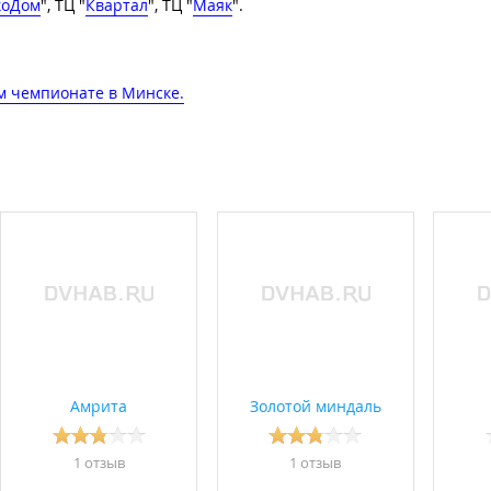
коДом
", ТЦ "
Квартал
", ТЦ "
Маяк
".
м чемпионате в Минске.
Амрита
Золотой миндаль
1 отзыв
1 отзыв