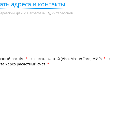
ать адреса и контакты
баровский край, с. Некрасовка
29 телефонов
*
ичный расчёт
*
оплата картой (Visa, MasterCard, МИР)
*
та через расчётный счёт
*