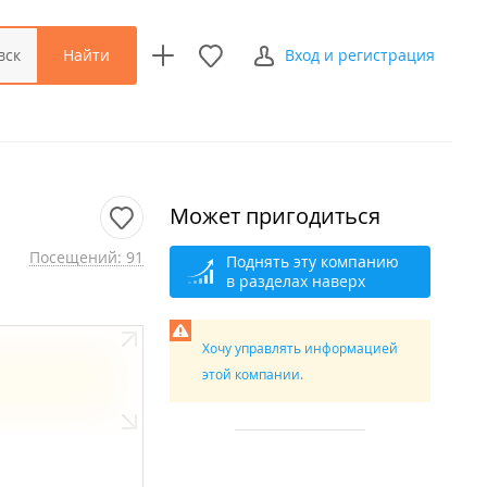
Найти
вск
Вход и регистрация
Может пригодиться
Посещений: 91
Поднять эту компанию
в разделах наверх
Хочу управлять информацией
этой компании.