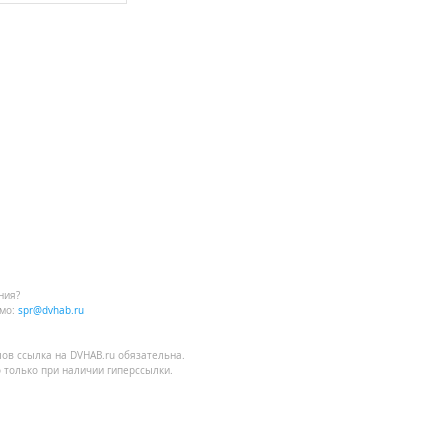
ния?
мо:
spr@dvhab.ru
лов
ссылка на DVHAB.ru
обязательна.
 только при наличии гиперссылки.