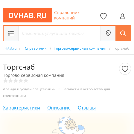
Справочник
компаний
DVHAB.ru
/
Справочник
/
Торгово-сервисная компания
/
Торгснаб
Торгснаб
Торгово-сервисная компания
Аренда и услуги спецтехники
•
Запчасти и устройства для
спецтехники
Характеристики
Описание
Отзывы