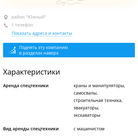
район "Южный", ул. Суворова, 32
район "Южный"
1 телефон
+7 962 224-04-54
Показать адреса и контакты
сегодня закрыто
Поднять эту компанию
в разделах наверх
Характеристики
Аренда спецтехники
краны и манипуляторы
самосвалы
строительная техника
эвакуаторы
экскаваторы
Вид аренды спецтехники
с машинистом