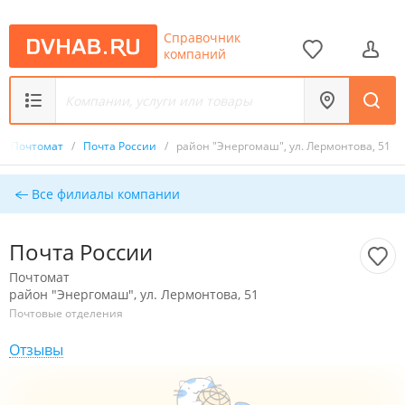
Справочник
компаний
/
Почтомат
/
Почта России
/
район "Энергомаш", ул. Лермонтова, 51
Все филиалы компании
Почта России
Почтомат
район "Энергомаш", ул. Лермонтова, 51
Почтовые отделения
Отзывы