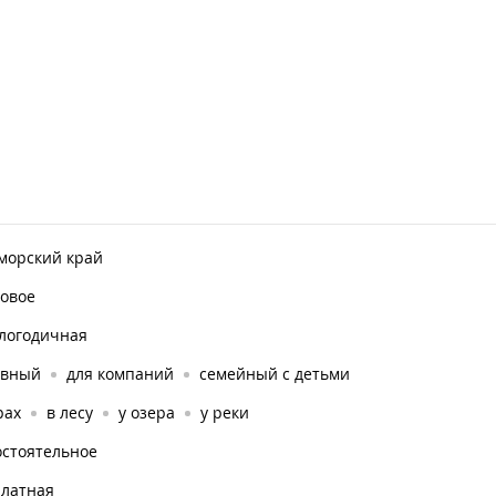
морский край
ровое
глогодичная
ивный
для компаний
семейный с детьми
рах
в лесу
у озера
у реки
остоятельное
платная