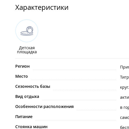
Характеристики
Детская
площадка
Регион
При
Место
Тиг
Сезонность базы
кру
Вид отдыха
акт
Особенности расположения
в го
Питание
сам
Стоянка машин
бес