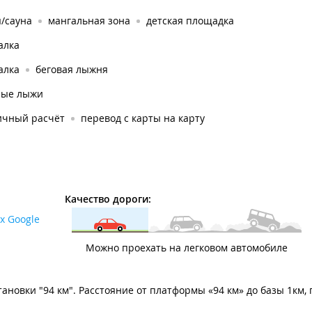
/сауна
мангальная зона
детская площадка
алка
алка
беговая лыжня
ные лыжи
ичный расчёт
перевод с карты на карту
Качество дороги:
х Google
Можно проехать на легковом автомобиле
тановки "94 км". Расстояние от платформы «94 км» до базы 1км,