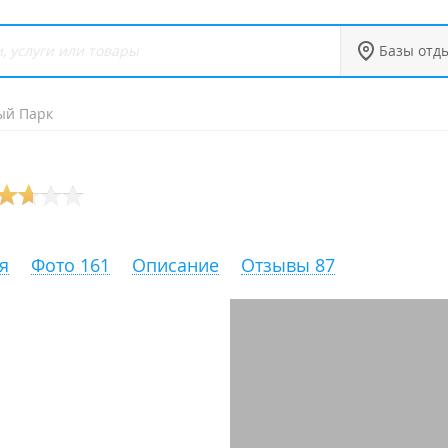
Базы отд
ый Парк
я
Фото 161
Описание
Отзывы 87