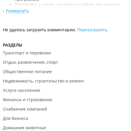
Подготовка к школе: занятия в удобное для клиента
время;
Развернуть
Репетиторство англ. яз.;
Клиентам детского центра предоставляются скидки на
факультативы.
Не удалось загрузить комментарии.
Перезагрузить
Подготовка к школе для детей от 5 до 7 лет.
В программе занятий:
РАЗДЕЛЫ
Транспорт и перевозки
развитие познавательных процессов (памяти,
внимания, логического и наглядно-образного
Отдых, развлечения, спорт
мышления, речи и т. д.);
обучение счету и чтению;
Общественное питание
подготовка руки к письму;
развитие навыков учебной деятельности.
Недвижимость, строительство и ремонт
Негосударственное учреждение дополнительного
Услуги населению
образования детей "Потомучка".
Финансы и страхование
Снабжение компаний
Для бизнеса
Домашние животные