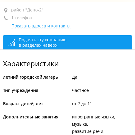
район "Депо-2", ул. Тихоокеанская, 218Б
район "Депо-2"
1 телефон
+7 (4212) 20-82-18
Показать адреса и контакты
сегодня закрыто
Поднять эту компанию
в разделах наверх
Характеристики
летний городской лагерь
Да
Тип учреждения
частное
Возраст детей, лет
от 7 до 11
Дополнительные занятия
иностранные языки
музыка
развитие речи