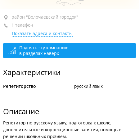
район "Волочаевский городок", пер. Засыпной, 14Б
район "Волочаевский городок"
1 телефон
+7 914 419-50-10
Показать адреса и контакты
Поднять эту компанию
в разделах наверх
Характеристики
Репетиторство
русский язык
Описание
Репетитор по русскому языку, подготовка к школе,
дополнительные и коррекционные занятия, помощь в
решении школьных проблем.