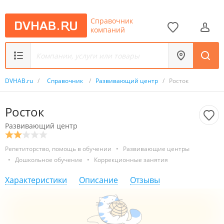
Справочник
компаний
DVHAB.ru
/
Справочник
/
Развивающий центр
/
Росток
Росток
Развивающий центр
Репетиторство, помощь в обучении
•
Развивающие центры
•
Дошкольное обучение
•
Коррекционные занятия
Характеристики
Описание
Отзывы