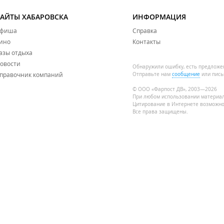
САЙТЫ ХАБАРОВСКА
ИНФОРМАЦИЯ
фиша
Справка
ино
Контакты
азы отдыха
овости
Обнаружили ошибку, есть предложе
правочник компаний
Отправьте нам
сообщение
или пись
© ООО «Фарпост ДВ», 2003—2026
При любом использовании материа
Цитирование в Интернете возможно
Все права защищены.