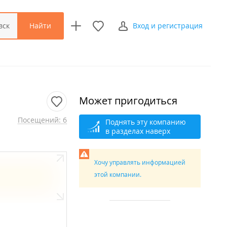
Найти
вск
Вход и регистрация
Может пригодиться
Посещений: 6
Поднять эту компанию
в разделах наверх
Хочу управлять информацией
этой компании.