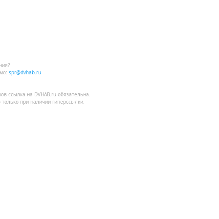
ния?
мо:
spr@dvhab.ru
лов
ссылка на DVHAB.ru
обязательна.
 только при наличии гиперссылки.