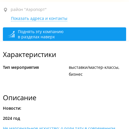
район "Аэропорт", ш. Матвеевское, 28Б
район "Аэропорт"
Показать адреса и контакты
Поднять эту компанию
в разделах наверх
Характеристики
Тип мероприятия
выставки/мастер-классы
бизнес
Описание
Новости:
2024 год
Не маргинальное искусство: о роли тату в современном