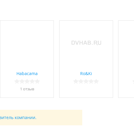
Habacama
Ro&Ki
1 отзыв
авитель компании.