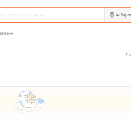
Хабаро
агазин
По