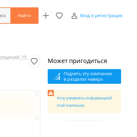
Найти
вск
Вход и регистрация
сещений: 15
Может пригодиться
Поднять эту компанию
в разделах наверх
Хочу управлять информацией
этой компании.