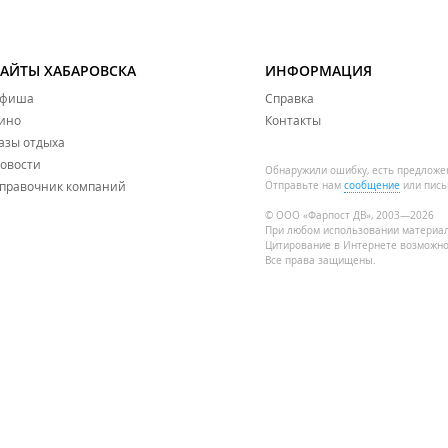
САЙТЫ ХАБАРОВСКА
ИНФОРМАЦИЯ
фиша
Справка
ино
Контакты
азы отдыха
овости
Обнаружили ошибку, есть предложе
правочник компаний
Отправьте нам
сообщение
или пись
© ООО «Фарпост ДВ», 2003—2026
При любом использовании материа
Цитирование в Интернете возможно
Все права защищены.