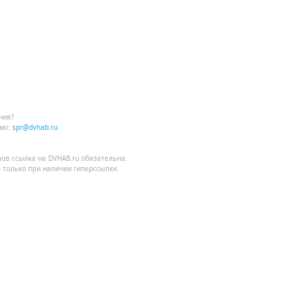
ния?
мо:
spr@dvhab.ru
лов
ссылка на DVHAB.ru
обязательна.
 только при наличии гиперссылки.