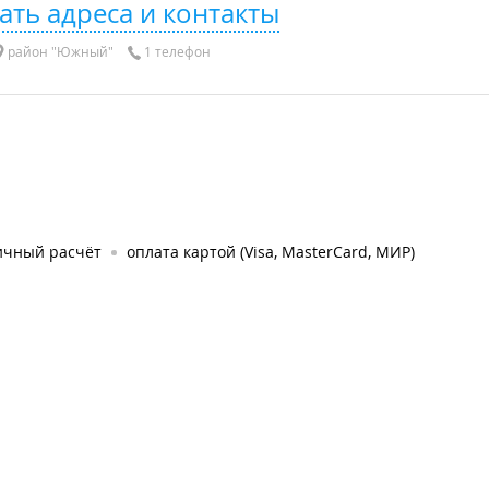
ать адреса и контакты
район "Южный"
1 телефон
ичный расчёт
оплата картой (Visa, MasterCard, МИР)