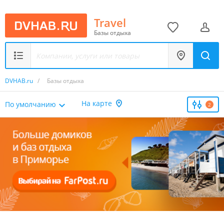
Travel
Базы отдыха
DVHAB.ru
/
Базы отдыха
На карте
По умолчанию
2