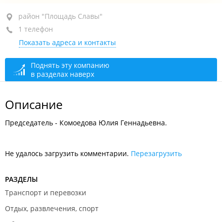
район "Площадь Славы", ул. Истомина, 22А
район "Площадь Славы"
1 телефон
+7 (4212) 45-65-25
Показать адреса и контакты
сегодня закрыто
Поднять эту компанию
в разделах наверх
Описание
Председатель - Комоедова Юлия Геннадьевна.
Не удалось загрузить комментарии.
Перезагрузить
РАЗДЕЛЫ
Транспорт и перевозки
Отдых, развлечения, спорт