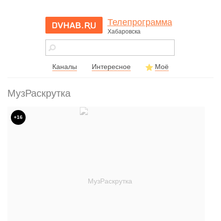
Телепрограмма
Хабаровска
dvhab.ru - сайт
города
Хабаровска
Каналы
Интересное
Моё
МузРаскрутка
+16