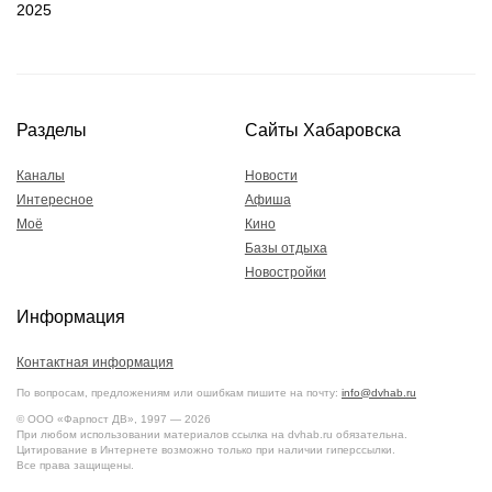
2025
Разделы
Сайты Хабаровска
Каналы
Новости
Интересное
Афиша
Моё
Кино
Базы отдыха
Новостройки
Информация
Контактная информация
По вопросам, предложениям или ошибкам пишите на почту:
info@dvhab.ru
© ООО «Фарпост ДВ», 1997 — 2026
При любом использовании материалов ссылка на dvhab.ru обязательна.
Цитирование в Интернете возможно только при наличии гиперссылки.
Все права защищены.