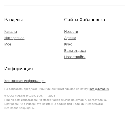
Разделы
Сайты Хабаровска
Каналы
Новости
Интересное
Афиша
Моё
Кино
Базы отдыха
Новостройки
Информация
Контактная информация
По вопросам, предложениям или ошибкам пишите на почту:
info@dvhab.ru
© ООО «Фарпост ДВ», 1997 — 2026
При любом использовании материалов ссылка на dvhab.ru обязательна.
Цитирование в Интернете возможно только при наличии гиперссылки.
Все права защищены.