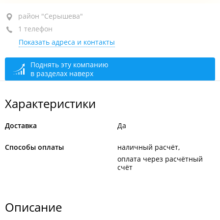
район "Серышева", ул. Запарина, 125
район "Серышева"
1 телефон
+7 914 194-04-00
Показать адреса и контакты
открыто: 09:00–21:00
Поднять эту компанию
в разделах наверх
Характеристики
Доставка
Да
Способы оплаты
наличный расчёт
оплата через расчётный
счёт
Описание