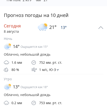
из 9
Прогноз погоды на 10 дней
Сегодня
21
°
13
°
8 августа
Ночь
14
°
Ощущается как
15
°
Облачно, небольшой дождь
1.6
мм
752
мм. рт. ст.
80
%
1
м/с,
Ю-З
Утро
13
°
Ощущается как
18
°
Облачно, небольшой дождь
0.2
мм
753
мм. рт. ст.