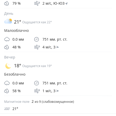
79
%
2
м/с,
Ю-ЮЗ
День
21
°
Ощущается как
22
°
Малооблачно
0.0
мм
751
мм. рт. ст.
48
%
4
м/с,
З
Вечер
18
°
Ощущается как
19
°
Безоблачно
0.0
мм
751
мм. рт. ст.
58
%
1
м/с,
З
2
Магнитное поле
из 9
(
слабовозмущенное
)
21
°