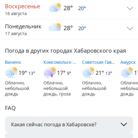
Воскресенье
28
°
20
°
16 августа
Понедельник
28
°
20
°
17 августа
Погода в других городах
Хабаровского края
Ванино
Комсомольск-на-Амуре
Советская Гавань
Амурск
19
°
17
°
21
°
1
13
°
9
°
13
°
Облачно,
Облачно,
Облачно,
Облачно
небольшой
небольшой
небольшой
неболь
дождь
дождь, гроза
дождь
дождь
FAQ
Какая сейчас погода в Хабаровске?