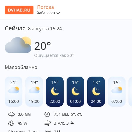
Погода
Хабаровск
Погода
в Хабаровске
Сейчас,
8 августа 15:24
20
°
Ощущается
как
20
°
Малооблачно
21
°
19
°
15
°
16
°
13
°
15
°
16:00
19:00
22:00
01:00
04:00
07:00
0.0
мм
751
мм. рт. ст.
49
%
3
м/с,
З
Г/м поле
2
21
°