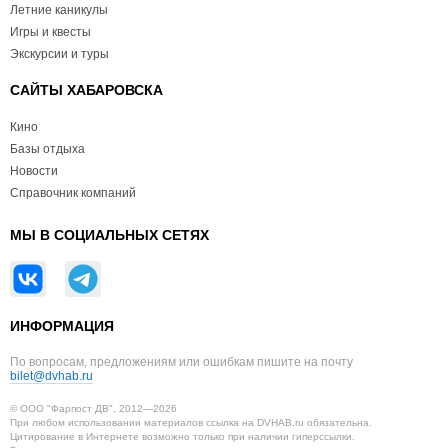
Летние каникулы
Игры и квесты
Экскурсии и туры
САЙТЫ ХАБАРОВСКА
Кино
Базы отдыха
Новости
Справочник компаний
МЫ В СОЦИАЛЬНЫХ СЕТЯХ
ИНФОРМАЦИЯ
По вопросам, предложениям или ошибкам пишите на почту
bilet@dvhab.ru
© ООО "Фарпост ДВ", 2012—2026
При любом использовании материалов ссылка на DVHAB.ru обязательна.
Цитирование в Интернете возможно только при наличии гиперссылки.