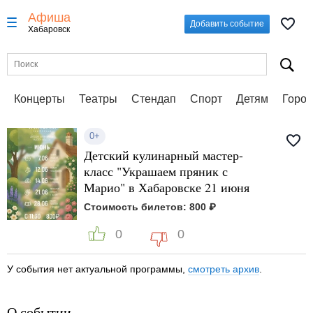
Афиша
Добавить событие
Хабаровск
Концерты
Театры
Стендап
Спорт
Детям
Город
0+
Детский кулинарный мастер-
класс "Украшаем пряник с
Марио" в Хабаровске 21 июня
Стоимость билетов: 800 ₽
0
0
У события нет актуальной программы,
смотреть архив
.
О событии