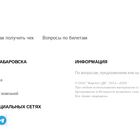
ак получить чек
Вопросы по билетам
АБАРОВСКА
ИНФОРМАЦИЯ
По вопросам, предложениям или о
ха
© ООО "Фарпост ДВ", 2012—2026
При любом использовании материалов сс
Цитирование в Интернете возможно тольк
 компаний
Все права защищены.
ЦИАЛЬНЫХ СЕТЯХ