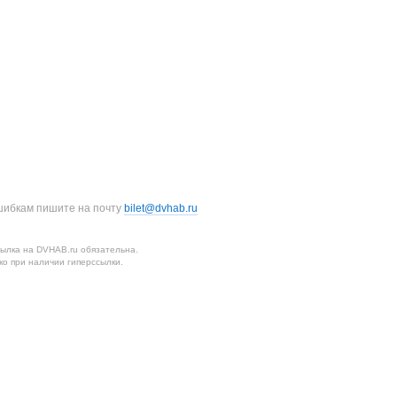
шибкам пишите на почту
bilet@dvhab.ru
ылка на DVHAB.ru обязательна.
о при наличии гиперссылки.