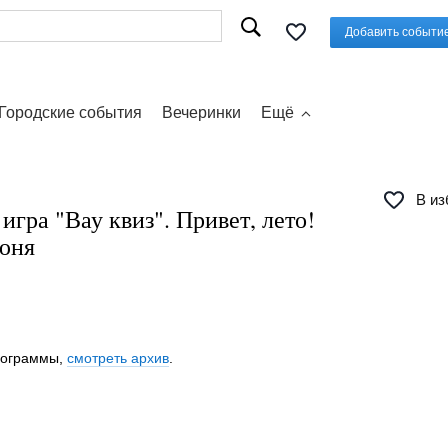
Добавить событи
Городские события
Вечеринки
Ещё
В из
игра "Вау квиз". Привет, лето!
июня
программы,
смотреть архив
.