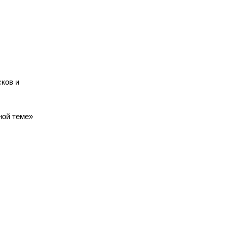
сков и
ной теме»