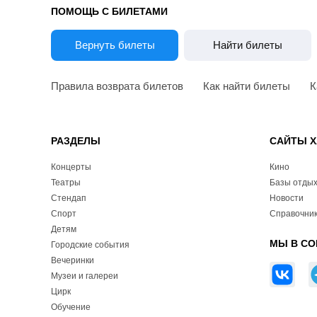
ПОМОЩЬ С БИЛЕТАМИ
Вернуть билеты
Найти билеты
Правила возврата билетов
Как найти билеты
К
РАЗДЕЛЫ
САЙТЫ Х
Концерты
Кино
Театры
Базы отды
Стендап
Новости
Спорт
Справочник
Детям
МЫ В СО
Городские события
Вечеринки
Музеи и галереи
Цирк
Обучение