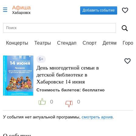
Афиша
Добавить событие
Хабаровск
Концерты
Театры
Стендап
Спорт
Детям
Город
6+
День многодетной семьи в
детской библиотеке в
Хабаровске 14 июня
Стоимость билетов: бесплатно
0
0
У события нет актуальной программы,
смотреть архив
.
О событии