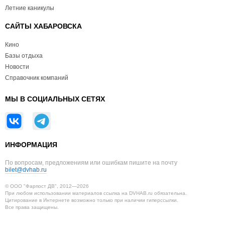
Летние каникулы
САЙТЫ ХАБАРОВСКА
Кино
Базы отдыха
Новости
Справочник компаний
МЫ В СОЦИАЛЬНЫХ СЕТЯХ
ИНФОРМАЦИЯ
По вопросам, предложениям или ошибкам пишите на почту
bilet@dvhab.ru
© ООО "Фарпост ДВ", 2012—2026
При любом использовании материалов ссылка на DVHAB.ru обязательна.
Цитирование в Интернете возможно только при наличии гиперссылки.
Все права защищены.