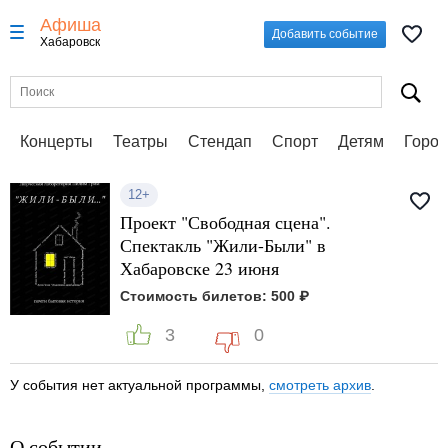
Афиша
Добавить событие
Хабаровск
Концерты
Театры
Стендап
Спорт
Детям
Город
12+
Проект "Свободная сцена".
Спектакль "Жили-Были" в
Хабаровске 23 июня
Стоимость билетов: 500 ₽
3
0
У события нет актуальной программы,
смотреть архив
.
О событии