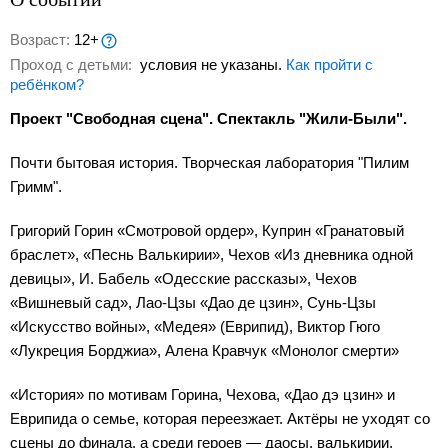
Возраст:
12+
Проход с детьми:
условия не указаны.
Как пройти с
ребёнком?
Проект "Свободная сцена". Спектакль "Жили-Были".
Почти бытовая история. Творческая лаборатория "Пилим
Гримм".
Григорий Горин «Смотровой ордер», Куприн «Гранатовый
браслет», «Песнь Валькирии», Чехов «Из дневника одной
девицы», И. Бабель «Одесские рассказы», Чехов
«Вишневый сад», Лао-Цзы «Дао де цзин», Сунь-Цзы
«Искусство войны», «Медея» (Еврипид), Виктор Гюго
«Лукреция Борджиа», Алена Кравчук «Монолог смерти»
«История» по мотивам Горина, Чехова, «Дао дэ цзин» и
Еврипида о семье, которая переезжает. Актёры не уходят со
сцены до финала, а среди героев — даосы, валькирии,