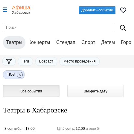
Афиша
Добавить событие
Хабаровск
Театры
Концерты
Стендап
Спорт
Детям
Город
Теги
Возраст
Место проведения
ТЮЗ
Все события
Выбрать дату
Театры в Хабаровске
3 сентября, 17:00
5 сент., 12:00
и еще 5