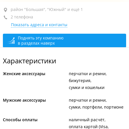
район "Большая", ул. Карла Маркса, 91
район "Большая", "Южный" и ещё 1
2 телефона
ТРЦ "Большая Медведица", 1-й этаж
Показать адреса и контакты
открыто: 10:00–20:00
Поднять эту компанию
в разделах наверх
Характеристики
Женские аксессуары
перчатки и ремни
бижутерия
сумки и кошельки
Мужские аксессуары
перчатки и ремни
сумки, портфели, портмоне
Способы оплаты
наличный расчёт
оплата картой (Visa,