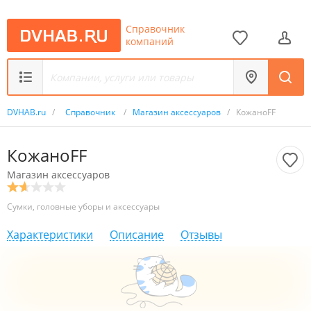
Справочник
компаний
DVHAB.ru
/
Справочник
/
Магазин аксессуаров
/
КожаноFF
КожаноFF
Магазин аксессуаров
Сумки, головные уборы и аксессуары
Характеристики
Описание
Отзывы