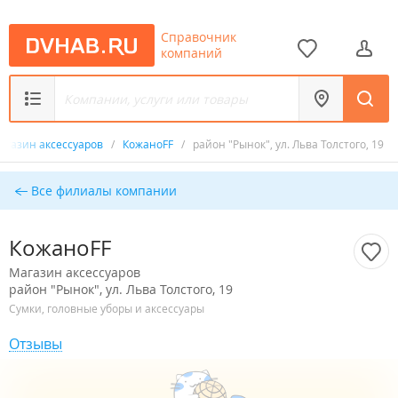
Справочник
компаний
агазин аксессуаров
/
КожаноFF
/
район "Рынок", ул. Льва Толстого, 19
Все филиалы компании
КожаноFF
Магазин аксессуаров
район "Рынок", ул. Льва Толстого, 19
Сумки, головные уборы и аксессуары
Отзывы