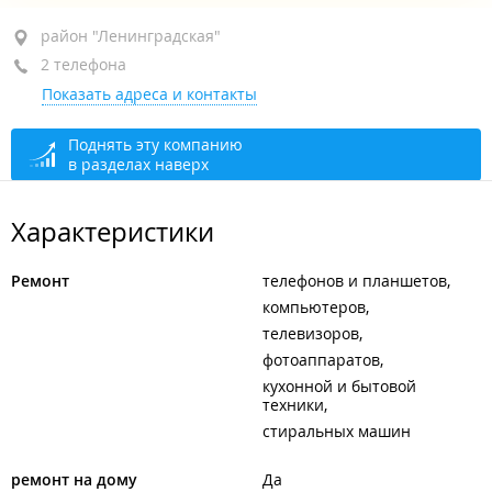
район "Ленинградская", ул. Ленинградская, 63
район "Ленинградская"
2 телефона
+7 (4212) 47-40-03
Показать адреса и контакты
+7 914 180-11-01
сегодня закрыто
Поднять эту компанию
в разделах наверх
Характеристики
Ремонт
телефонов и планшетов
компьютеров
телевизоров
фотоаппаратов
кухонной и бытовой
техники
стиральных машин
ремонт на дому
Да