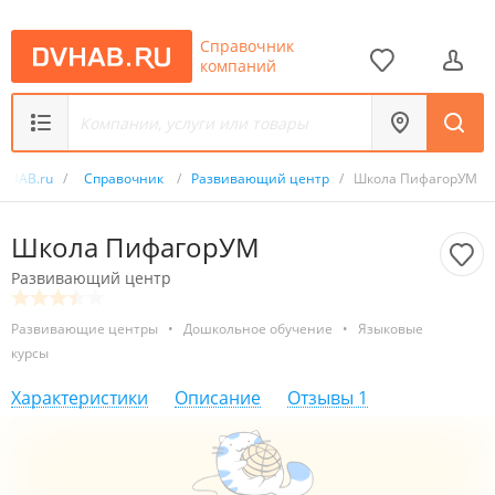
Справочник
компаний
VHAB.ru
/
Справочник
/
Развивающий центр
/
Школа ПифагорУМ
Школа ПифагорУМ
Развивающий центр
Развивающие центры
•
Дошкольное обучение
•
Языковые
курсы
Характеристики
Описание
Отзывы
1