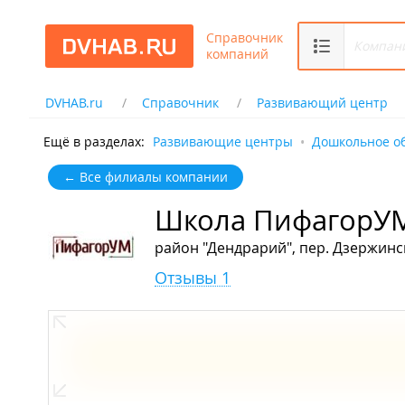
Справочник
компаний
DVHAB.ru
Справочник
Развивающий центр
Ещё в разделах:
Развивающие центры
Дошкольное о
← Все филиалы компании
Школа ПифагорУ
район "Дендрарий", пер. Дзержинск
Отзывы 1