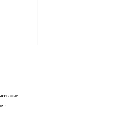
исование
ние