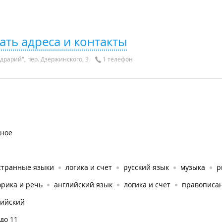
ать адреса и контакты
драрий", пер. Дзержинского, 3
1 телефон
тное
странные языки
логика и счет
русский язык
музыка
р
орика и речь
английский язык
логика и счет
правописа
лийский
 до 11