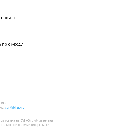
тория
 по qr-коду
ния?
мо:
spr@dvhab.ru
лов
ссылка на DVHAB.ru
обязательна.
 только при наличии гиперссылки.