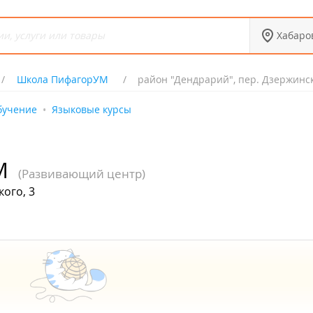
Хабаро
Школа ПифагорУМ
район "Дендрарий", пер. Дзержинск
бучение
Языковые курсы
М
(Развивающий центр)
ого, 3