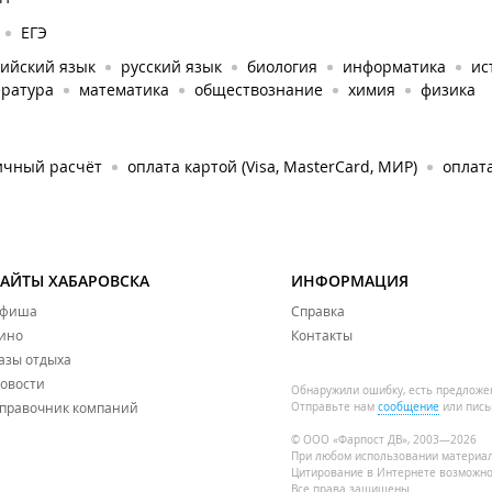
ЕГЭ
лийский язык
русский язык
биология
информатика
ис
ература
математика
обществознание
химия
физика
ичный расчёт
оплата картой (Visa, MasterCard, МИР)
оплата
САЙТЫ ХАБАРОВСКА
ИНФОРМАЦИЯ
фиша
Справка
ино
Контакты
азы отдыха
овости
Обнаружили ошибку, есть предложе
правочник компаний
Отправьте нам
сообщение
или пись
© ООО «Фарпост ДВ», 2003—2026
При любом использовании материа
Цитирование в Интернете возможно
Все права защищены.