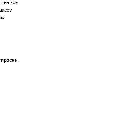
я на все
массу
их
тиросян,