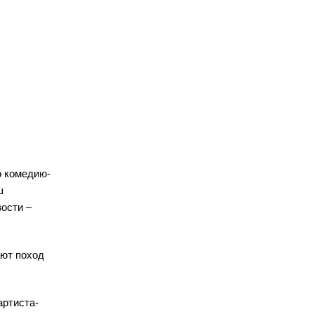
ю комедию-
ш
вости –
ают поход
артиста-