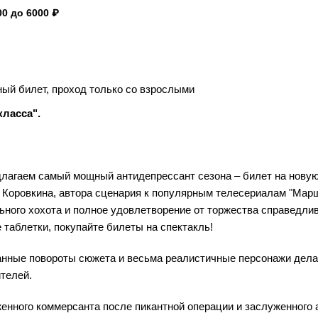
0 до 6000 ₽
ый билет, проход только со взрослыми
класса".
едлагаем самый мощный антидепрессант сезона – билет на нову
а Коровкина, автора сценария к популярным телесериалам "Мар
ельного хохота и полное удовлетворение от торжества справедли
е таблетки, покупайте билеты на спектакль!
данные повороты сюжета и весьма реалистичные персонажи дел
ителей.
енного коммерсанта после пикантной операции и заслуженного 