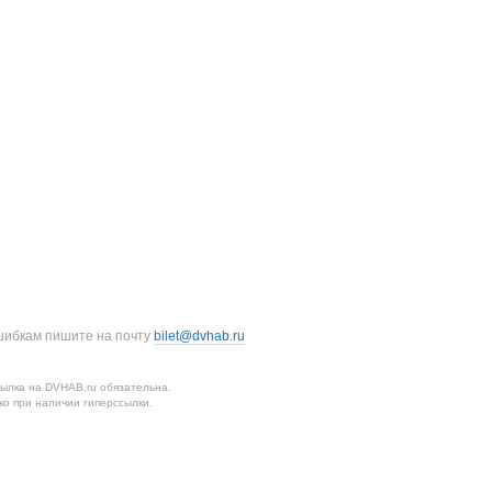
шибкам пишите на почту
bilet@dvhab.ru
ылка на DVHAB.ru обязательна.
о при наличии гиперссылки.