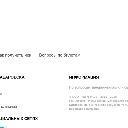
ак получить чек
Вопросы по билетам
АБАРОВСКА
ИНФОРМАЦИЯ
По вопросам, предложениям или о
ха
© ООО "Фарпост ДВ", 2012—2026
При любом использовании материалов сс
Цитирование в Интернете возможно тольк
 компаний
Все права защищены.
ЦИАЛЬНЫХ СЕТЯХ