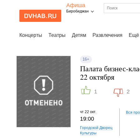
Афиша
Биробиджан
Концерты
Театры
Детям
Развлечения
Ещё
16+
Палата бизнес-кл
22 октября
1
2
чт
22 окт.
Вся пр
19:00
Городской Дворец
Культуры