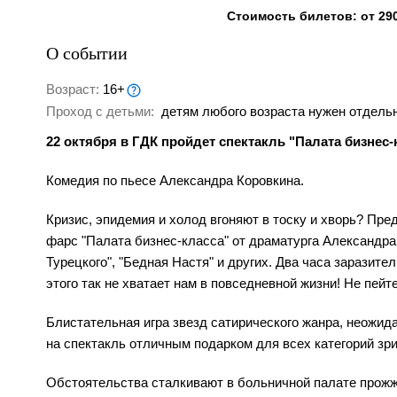
Стоимость билетов: от 290
О событии
Возраст:
16+
Проход с детьми:
детям любого возраста нужен отдельн
22 октября в ГДК пройдет спектакль "Палата бизнес-
Комедия по пьесе Александра Коровкина.
Кризис, эпидемия и холод вгоняют в тоску и хворь? Пр
фарс "Палата бизнес-класса" от драматурга Александр
Турецкого", "Бедная Настя" и других. Два часа заразит
этого так не хватает нам в повседневной жизни! Не пейт
Блистательная игра звезд сатирического жанра, неожи
на спектакль отличным подарком для всех категорий зр
Обстоятельства сталкивают в больничной палате прожж