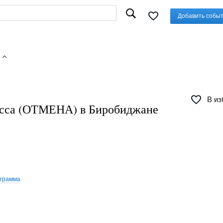
Добавить собы
В из
асса (ОТМЕНА) в Биробиджане
ограмма