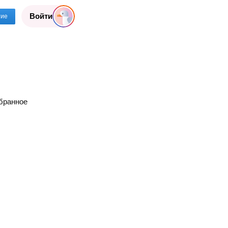
Войти
тие
бранное