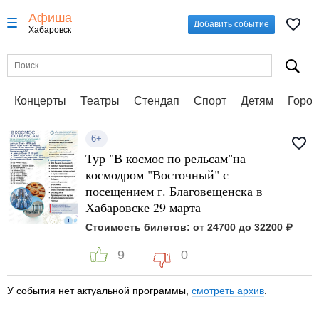
Афиша
Добавить событие
Хабаровск
Концерты
Театры
Стендап
Спорт
Детям
Город
6+
Тур "В космос по рельсам"на
космодром "Восточный" с
посещением г. Благовещенска в
Хабаровске 29 марта
Стоимость билетов: от 24700 до 32200 ₽
9
0
У события нет актуальной программы,
смотреть архив
.