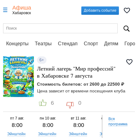
Афиша
Добавить событие
Хабаровск
Концерты
Театры
Стендап
Спорт
Детям
Город
6+
Летний лагерь "Мир профессий"
в Хабаровске 7 августа
Стоимость билетов: от 2600 до 22500 ₽
Цена зависит от времени посещения клуба
6
0
пт
7 авг.
пн
10 авг.
вт
11 авг.
ср
12 авг.
чт
Вся
8:00
8:00
8:00
8:00
программа
8
Эйнштейн
Эйнштейн
Эйнштейн
Эйнштейн
Эйн