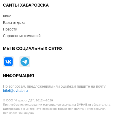
САЙТЫ ХАБАРОВСКА
Кино
Базы отдыха
Новости
Справочник компаний
МЫ В СОЦИАЛЬНЫХ СЕТЯХ
ИНФОРМАЦИЯ
По вопросам, предложениям или ошибкам пишите на почту
bilet@dvhab.ru
© ООО "Фарпост ДВ", 2012—2026
При любом использовании материалов ссылка на DVHAB.ru обязательна.
Цитирование в Интернете возможно только при наличии гиперссылки.
Все права защищены.