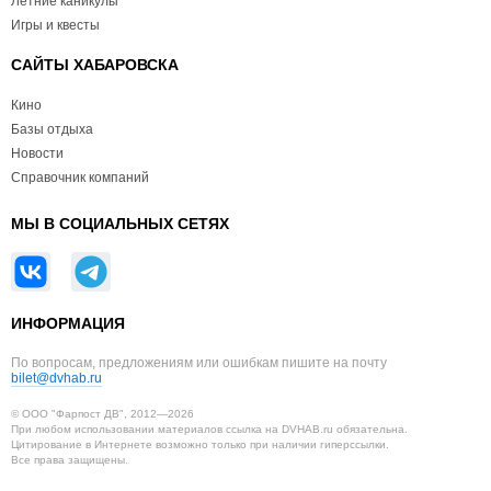
Летние каникулы
Игры и квесты
САЙТЫ ХАБАРОВСКА
Кино
Базы отдыха
Новости
Справочник компаний
МЫ В СОЦИАЛЬНЫХ СЕТЯХ
ИНФОРМАЦИЯ
По вопросам, предложениям или ошибкам пишите на почту
bilet@dvhab.ru
© ООО "Фарпост ДВ", 2012—2026
При любом использовании материалов ссылка на DVHAB.ru обязательна.
Цитирование в Интернете возможно только при наличии гиперссылки.
Все права защищены.