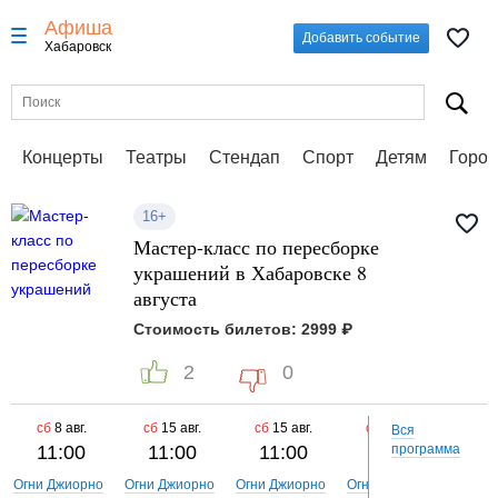
Афиша
Добавить событие
Хабаровск
Концерты
Театры
Стендап
Спорт
Детям
Город
16+
Мастер-класс по пересборке
украшений в Хабаровске 8
августа
Стоимость билетов: 2999 ₽
2
0
сб
8 авг.
сб
15 авг.
сб
15 авг.
сб
22 авг.
сб
Вся
11:00
11:00
11:00
11:00
программа
1
Огни Джиорно
Огни Джиорно
Огни Джиорно
Огни Джиорно
Огни 