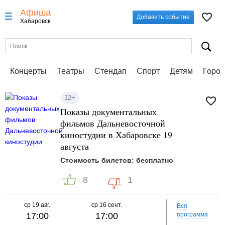
Афиша
Добавить событие
Хабаровск
Концерты
Театры
Стендап
Спорт
Детям
Город
12+
Показы документальных
фильмов Дальневосточной
киностудии в Хабаровске 19
августа
Стоимость билетов: бесплатно
8
1
ср
19 авг.
ср
16 сент.
Вся
17:00
17:00
программа