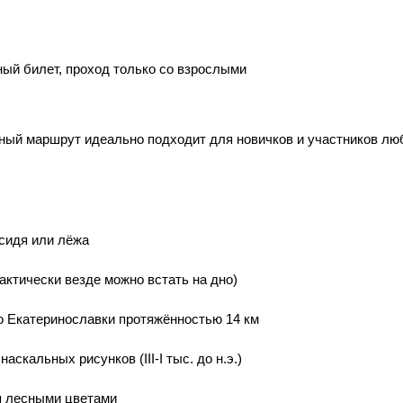
ый билет, проход только со взрослыми
нный маршрут идеально подходит для новичков и участников лю
сидя или лёжа
актически везде можно встать на дно)
о Екатеринославки протяжённостью 14 км
кальных рисунков (III-I тыс. до н.э.)
я лесными цветами