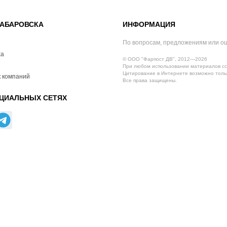
АБАРОВСКА
ИНФОРМАЦИЯ
По вопросам, предложениям или о
ха
© ООО "Фарпост ДВ", 2012—2026
При любом использовании материалов сс
Цитирование в Интернете возможно тольк
 компаний
Все права защищены.
ЦИАЛЬНЫХ СЕТЯХ