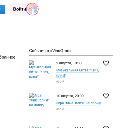
Войти
е
События в «VinoGrad»
бранное
9 августа, 19:30
Музыкальная битва "Квиз,
плиз!"
600 ₽
10 августа, 20:00
Игра "Квиз, плиз!" на логику
600 ₽