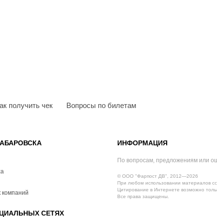
ак получить чек
Вопросы по билетам
АБАРОВСКА
ИНФОРМАЦИЯ
По вопросам, предложениям или о
ха
© ООО "Фарпост ДВ", 2012—2026
При любом использовании материалов сс
Цитирование в Интернете возможно тольк
 компаний
Все права защищены.
ЦИАЛЬНЫХ СЕТЯХ