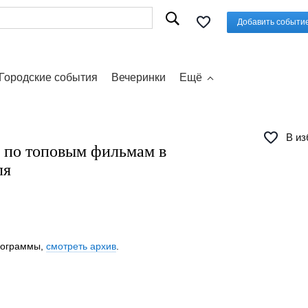
Добавить событи
Городские события
Вечеринки
Ещё
В из
" по топовым фильмам в
ля
программы,
смотреть архив
.