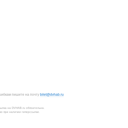
шибкам пишите на почту
bilet@dvhab.ru
ылка на DVHAB.ru обязательна.
о при наличии гиперссылки.