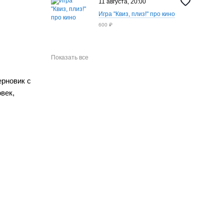
11 августа, 20:00
Игра "Квиз, плиз!" про кино
600 ₽
Показать все
ерновик с
век,