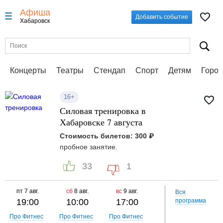
Афиша
Добавить событие
Хабаровск
Концерты
Театры
Стендап
Спорт
Детям
Город
16+
Силовая тренировка в
Хабаровске 7 августа
Стоимость билетов: 300 ₽
пробное занятие.
33
1
пт
7 авг.
сб
8 авг.
вс
9 авг.
Вся
19:00
10:00
17:00
программа
Про Фитнес
Про Фитнес
Про Фитнес