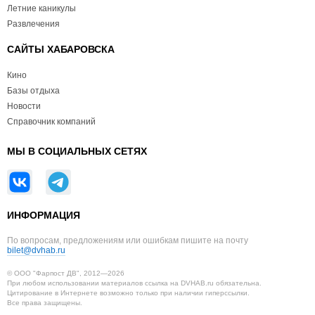
Летние каникулы
Развлечения
САЙТЫ ХАБАРОВСКА
Кино
Базы отдыха
Новости
Справочник компаний
МЫ В СОЦИАЛЬНЫХ СЕТЯХ
ИНФОРМАЦИЯ
По вопросам, предложениям или ошибкам пишите на почту
bilet@dvhab.ru
© ООО "Фарпост ДВ", 2012—2026
При любом использовании материалов ссылка на DVHAB.ru обязательна.
Цитирование в Интернете возможно только при наличии гиперссылки.
Все права защищены.