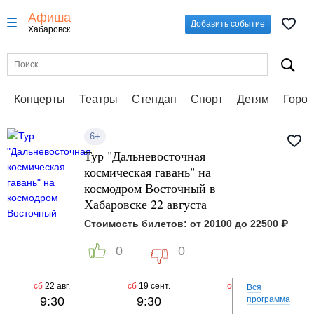
Афиша
Добавить событие
Хабаровск
Концерты
Театры
Стендап
Спорт
Детям
Город
6+
Тур "Дальневосточная
космическая гавань" на
космодром Восточный в
Хабаровске 22 августа
Стоимость билетов: от 20100 до 22500 ₽
0
0
сб
22 авг.
сб
19 сент.
сб
24 окт.
Вся
9:30
9:30
9:30
программа