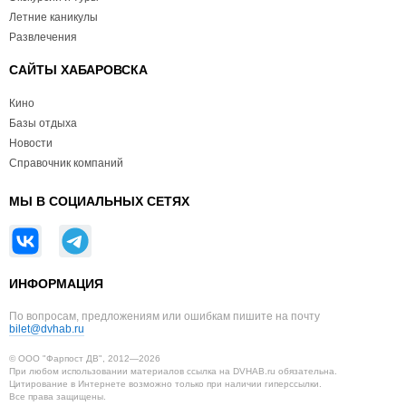
Летние каникулы
Развлечения
САЙТЫ ХАБАРОВСКА
Кино
Базы отдыха
Новости
Справочник компаний
МЫ В СОЦИАЛЬНЫХ СЕТЯХ
ИНФОРМАЦИЯ
По вопросам, предложениям или ошибкам пишите на почту
bilet@dvhab.ru
© ООО "Фарпост ДВ", 2012—2026
При любом использовании материалов ссылка на DVHAB.ru обязательна.
Цитирование в Интернете возможно только при наличии гиперссылки.
Все права защищены.