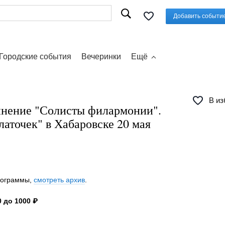
Добавить событи
Городские события
Вечеринки
Ещё
В из
инение "Солисты филармонии".
аточек" в Хабаровске 20 мая
программы,
смотреть архив
.
 до 1000 ₽