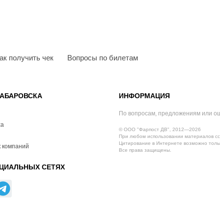
ак получить чек
Вопросы по билетам
АБАРОВСКА
ИНФОРМАЦИЯ
По вопросам, предложениям или о
ха
© ООО "Фарпост ДВ", 2012—2026
При любом использовании материалов сс
Цитирование в Интернете возможно тольк
 компаний
Все права защищены.
ЦИАЛЬНЫХ СЕТЯХ