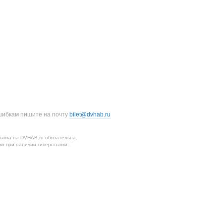
шибкам пишите на почту
bilet@dvhab.ru
ылка на DVHAB.ru обязательна.
о при наличии гиперссылки.