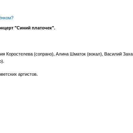
ёнком?
нцерт "Синий платочек".
я Коростелева (сопрано), Алина Шматок (вокал), Василий Зах
).
оветских артистов.