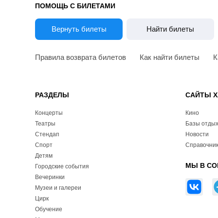
ПОМОЩЬ С БИЛЕТАМИ
Вернуть билеты
Найти билеты
Правила возврата билетов
Как найти билеты
К
РАЗДЕЛЫ
САЙТЫ Х
Концерты
Кино
Театры
Базы отды
Стендап
Новости
Спорт
Справочник
Детям
МЫ В СО
Городские события
Вечеринки
Музеи и галереи
Цирк
Обучение