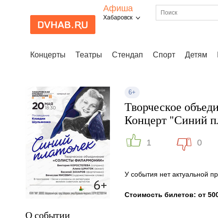
Афиша
Хабаровск
Концерты
Театры
Стендап
Спорт
Детям
6+
Творческое объед
Концерт "Синий пл
1
0
У события нет актуальной 
Стоимость билетов: от 500
О событии