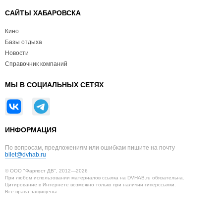
САЙТЫ ХАБАРОВСКА
Кино
Базы отдыха
Новости
Справочник компаний
МЫ В СОЦИАЛЬНЫХ СЕТЯХ
ИНФОРМАЦИЯ
По вопросам, предложениям или ошибкам пишите на почту
bilet@dvhab.ru
© ООО "Фарпост ДВ", 2012—2026
При любом использовании материалов ссылка на DVHAB.ru обязательна.
Цитирование в Интернете возможно только при наличии гиперссылки.
Все права защищены.