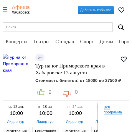
Афиша
Добавить событие
Хабаровск
Концерты
Театры
Стендап
Спорт
Детям
Город
6+
Тур на юг Приморского края в
Хабаровске 12 августа
Стоимость билетов: от 18000 до 27500 ₽
2
0
ср
12 авг.
вт
18 авг.
пн
24 авг.
вс
30 авг.
сб
Вся
10:00
10:00
10:00
10:00
программа
1
Лидер тур
Лидер тур
Лидер тур
Лидер тур
Лид
Регистрация
Регистрация
Регистрация
Регистрация
Реги