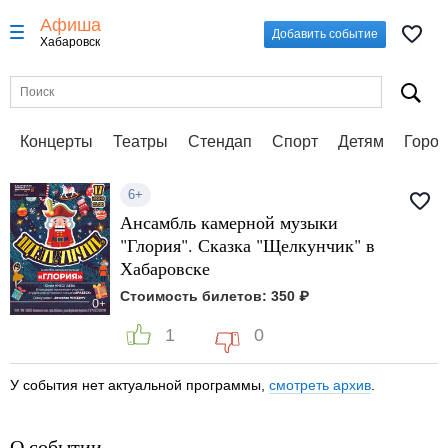
Афиша
Добавить событие
Хабаровск
Концерты
Театры
Стендап
Спорт
Детям
Город
6+
Ансамбль камерной музыки
"Глория". Сказка "Щелкунчик" в
Хабаровске
Стоимость билетов: 350 ₽
1
0
У события нет актуальной программы,
смотреть архив
.
О событии