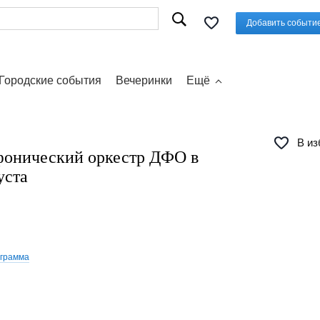
Добавить событи
Городские события
Вечеринки
Ещё
В из
онический оркестр ДФО в
уста
ограмма