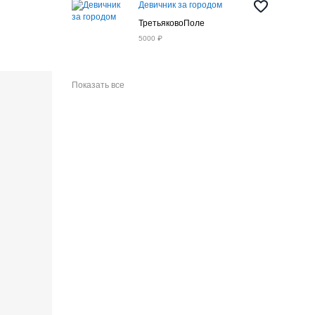
Девичник за городом
ТретьяковоПоле
5000 ₽
Показать все