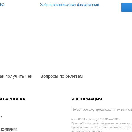
ДФО
Хабаровская краевая филармония
ак получить чек
Вопросы по билетам
АБАРОВСКА
ИНФОРМАЦИЯ
По вопросам, предложениям или о
ха
© ООО "Фарпост ДВ", 2012—2026
При любом использовании материалов сс
Цитирование в Интернете возможно тольк
 компаний
Все права защищены.