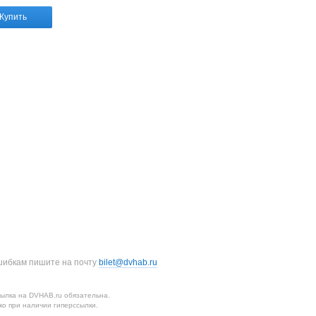
Купить
шибкам пишите на почту
bilet@dvhab.ru
ылка на DVHAB.ru обязательна.
о при наличии гиперссылки.