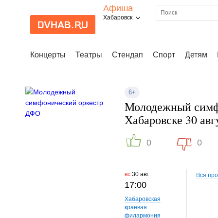
Афиша
Хабаровск
Концерты
Театры
Стендап
Спорт
Детям
6+
Молодежный симф
Хабаровске 30 авг
0
0
вс
30 авг.
Вся пр
17:00
Хабаровская
краевая
филармония