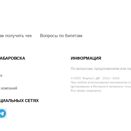
ак получить чек
Вопросы по билетам
АБАРОВСКА
ИНФОРМАЦИЯ
По вопросам, предложениям или о
ха
© ООО "Фарпост ДВ", 2012—2026
При любом использовании материалов сс
Цитирование в Интернете возможно тольк
 компаний
Все права защищены.
ЦИАЛЬНЫХ СЕТЯХ