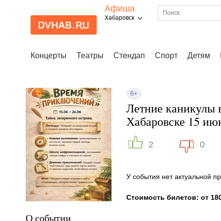
Афиша
Хабаровск
Концерты
Театры
Стендап
Спорт
Детям
6+
Летние каникулы в
Хабаровске 15 ию
2
0
У события нет актуальной 
Стоимость билетов: от 180
О событии