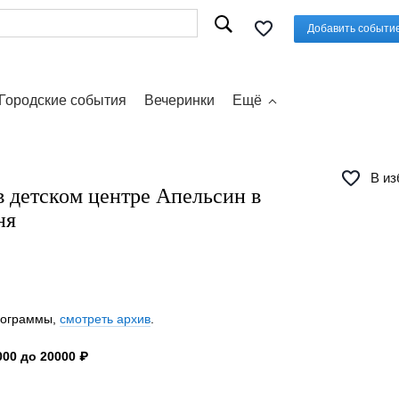
Добавить событи
Городские события
Вечеринки
Ещё
В из
 детском центре Апельсин в
ня
программы,
смотреть архив
.
00 до 20000 ₽