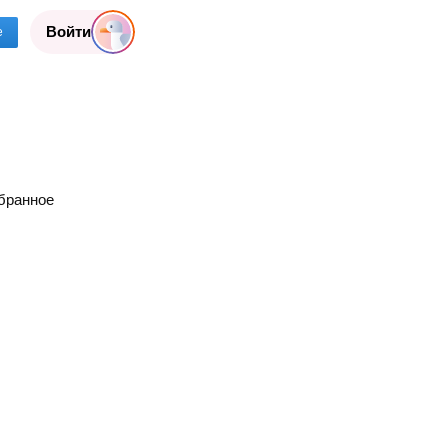
Войти
е
бранное