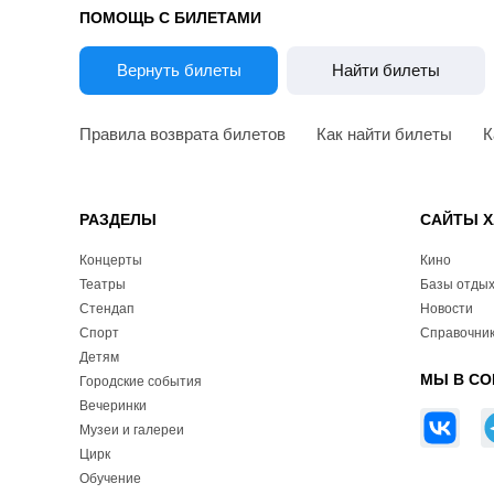
ПОМОЩЬ С БИЛЕТАМИ
Вернуть билеты
Найти билеты
Правила возврата билетов
Как найти билеты
К
РАЗДЕЛЫ
САЙТЫ Х
Концерты
Кино
Театры
Базы отды
Стендап
Новости
Спорт
Справочник
Детям
МЫ В СО
Городские события
Вечеринки
Музеи и галереи
Цирк
Обучение