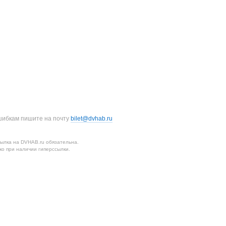
шибкам пишите на почту
bilet@dvhab.ru
ылка на DVHAB.ru обязательна.
о при наличии гиперссылки.