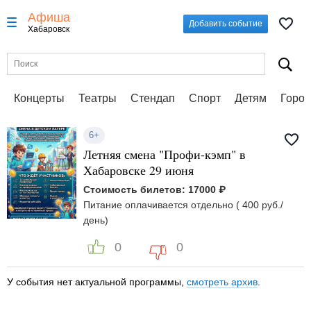
Афиша
Добавить событие
Хабаровск
Концерты
Театры
Стендап
Спорт
Детям
Город
6+
Летняя смена "Профи-кэмп" в
Хабаровске 29 июня
Стоимость билетов: 17000 ₽
Питание оплачивается отдельно ( 400 руб./
день)
0
0
У события нет актуальной программы,
смотреть архив
.