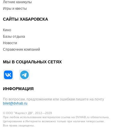
Летние каникулы
Игры и квесты
САЙТЫ ХАБАРОВСКА
Кино
Базы отдыха
Новости
Справочник компаний
МЫ В СОЦИАЛЬНЫХ СЕТЯХ
ИНФОРМАЦИЯ
По вопросам, предложениям или ошибкам пишите на почту
bilet@dvhab.ru
© ООО "Фарпост ДВ", 2012—2026
При любом использовании материалов ссылка на DVHAB.ru обязательна.
Цитирование в Интернете возможно только при наличии гиперссылки.
Все права защищены.