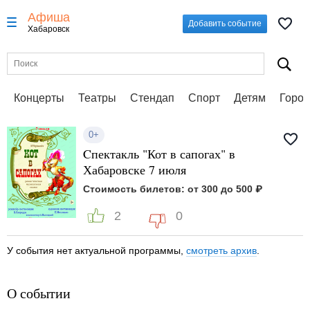
Афиша
Добавить событие
Хабаровск
Концерты
Театры
Стендап
Спорт
Детям
Город
0+
Cпектакль "Кот в сапогах" в
Хабаровске 7 июля
Стоимость билетов: от 300 до 500 ₽
2
0
У события нет актуальной программы,
смотреть архив
.
О событии