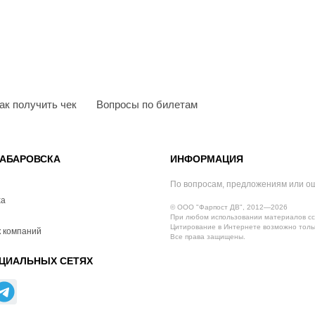
ак получить чек
Вопросы по билетам
АБАРОВСКА
ИНФОРМАЦИЯ
По вопросам, предложениям или о
ха
© ООО "Фарпост ДВ", 2012—2026
При любом использовании материалов сс
Цитирование в Интернете возможно тольк
 компаний
Все права защищены.
ЦИАЛЬНЫХ СЕТЯХ