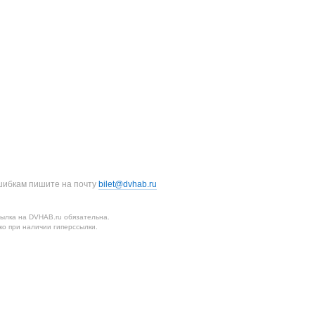
шибкам пишите на почту
bilet@dvhab.ru
ылка на DVHAB.ru обязательна.
о при наличии гиперссылки.