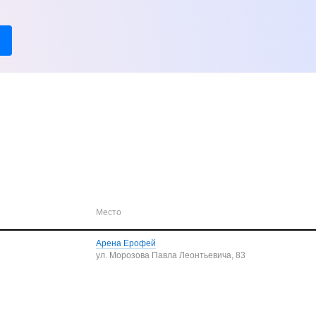
Место
Арена Ерофей
ул. Морозова Павла Леонтьевича, 83