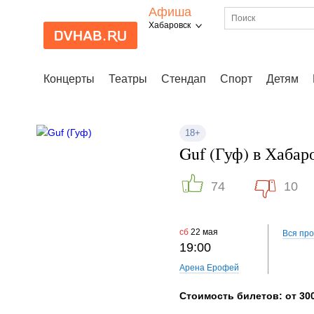
Афиша
Хабаровск
Концерты
Театры
Стендап
Спорт
Детям
18+
Guf (Гуф) в Хабаро
74
10
сб
22 мая
Вся пр
19:00
Арена Ерофей
Стоимость билетов: от 300