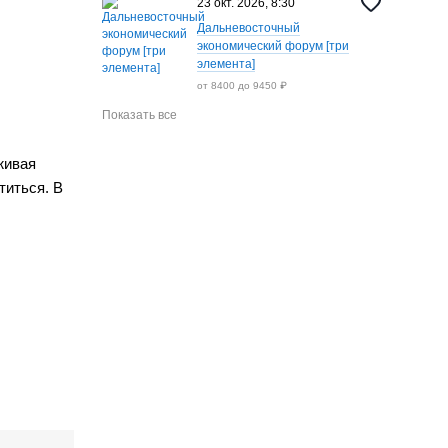
23 окт. 2026, 8:30
Дальневосточный
экономический форум [три
элемента]
от 8400 до 9450 ₽
Показать все
живая
титься. В